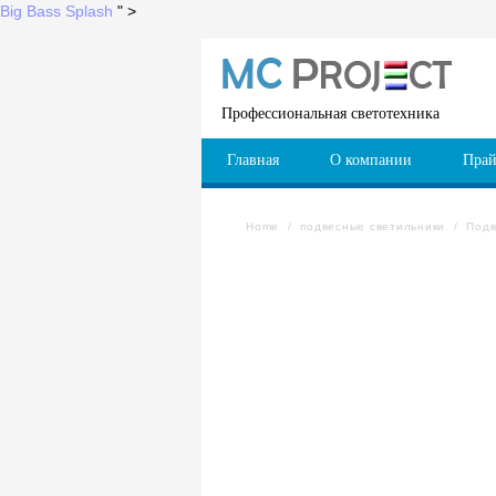
Big Bass Splash
" >
Профессиональная светотехника
Главная
О компании
Прай
Home
/
подвесные светильники
/
Подв