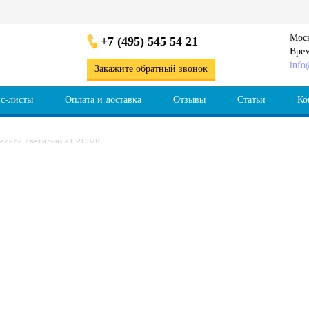
Моск
+7 (495) 545 54 21
Врем
info
Закажите обратный звонок
с-листы
Оплата и доставка
Отзывы
Статьи
Ко
есной светильник EPOS/R